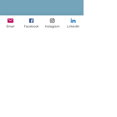
可珠
Email
Facebook
Instagram
LinkedIn
电子邮件
:
office@caninspire.org.nz
注册慈善机构：
CC46621
请点击此处给我们发送电子邮
件：
发送消息
© 2024 CanBead NZ。由
Wix
提供支持并保护