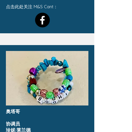
点击此处关注 M&S Cant：
奥塔哥
协调员
珍妮·莱兰德